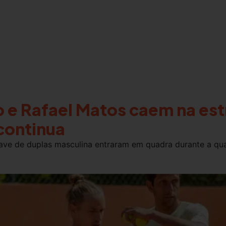
 e Rafael Matos caem na est
continua
have de duplas masculina entraram em quadra durante a qua