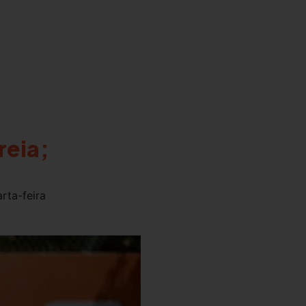
reia;
rta-feira