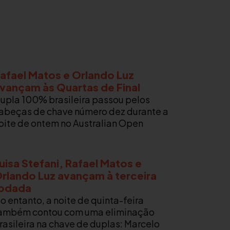
afael Matos e Orlando Luz
vançam às Quartas de Final
upla 100% brasileira passou pelos
abeças de chave número dez durante a
oite de ontem no Australian Open
uisa Stefani, Rafael Matos e
rlando Luz avançam à terceira
odada
o entanto, a noite de quinta-feira
ambém contou com uma eliminação
rasileira na chave de duplas: Marcelo