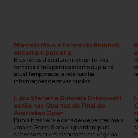
Marcelo Melo e Fernando Romboli
R
encerram parceria
a
Brasileiros disputaram somente três
D
torneios e três partidas como dupla na
c
atual temporada; ainda não há
n
informações de novas duplas
s
Luisa Stefani e Gabriela Dabrowski
L
estão nas Quartas de Final do
O
Australian Open
r
Dupla brasileira e canadense venceu mais
N
uma no Grand Slam e aguardam para
t
saber com quem disputam uma vaga na
b