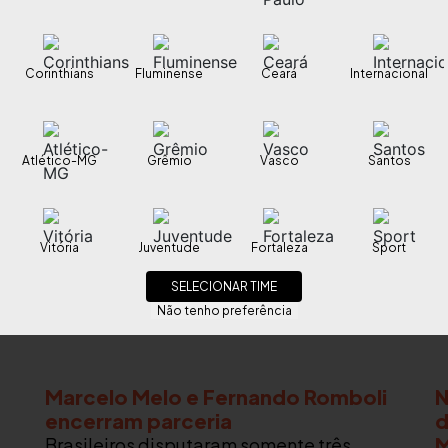
Corinthians
Fluminense
Ceará
Internacional
Atlético-MG
Grêmio
Vasco
Santos
Vitória
Juventude
Fortaleza
Sport
SELECIONAR TIME
Não tenho preferência
Marcelo Melo e Fernando Romboli
N
encerram parceria
d
M
Brasileiros disputaram somente três