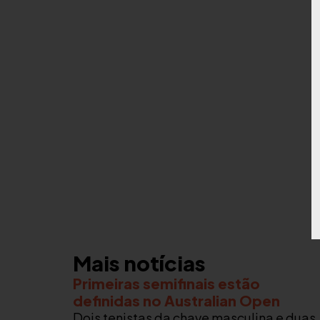
Mais notícias
Primeiras semifinais estão
definidas no Australian Open
Dois tenistas da chave masculina e duas