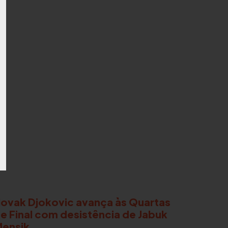
ovak Djokovic avança às Quartas
e Final com desistência de Jabuk
ensik