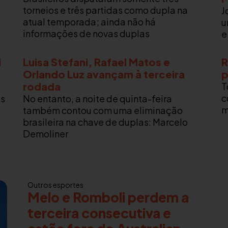
torneios e três partidas como dupla na
J
atual temporada; ainda não há
u
informações de novas duplas
e
i
Luisa Stefani, Rafael Matos e
R
Orlando Luz avançam à terceira
p
rodada
T
c
is
No entanto, a noite de quinta-feira
m
também contou com uma eliminação
brasileira na chave de duplas: Marcelo
Demoliner
Outros esportes
Melo e Romboli perdem a
terceira consecutiva e