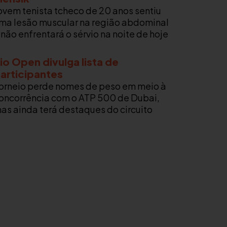
ovem tenista tcheco de 20 anos sentiu
ma lesão muscular na região abdominal
 não enfrentará o sérvio na noite de hoje
io Open divulga lista de
articipantes
orneio perde nomes de peso em meio à
oncorrência com o ATP 500 de Dubai,
as ainda terá destaques do circuito