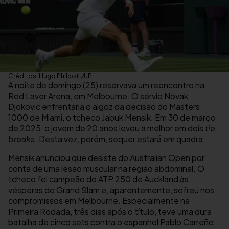
Créditos: Hugo Philpott/UPI
A noite de domingo (25) reservava um reencontro na
Rod Laver Arena, em Melbourne. O sérvio Novak
Djokovic enfrentaria o algoz da decisão do Masters
1000 de Miami, o tcheco Jabuk Mensik. Em 30 de março
de 2025, o jovem de 20 anos levou a melhor em dois
tie
breaks
. Desta vez, porém, sequer estará em quadra.
Mensik anunciou que desiste do Australian Open por
conta de uma lesão muscular na região abdominal. O
tcheco foi campeão do ATP 250 de Auckland às
vésperas do Grand Slam e, aparentemente, sofreu nos
compromissos em Melbourne. Especialmente na
Primeira Rodada, três dias após o título, teve uma dura
batalha de cinco sets contra o espanhol Pablo Carreño