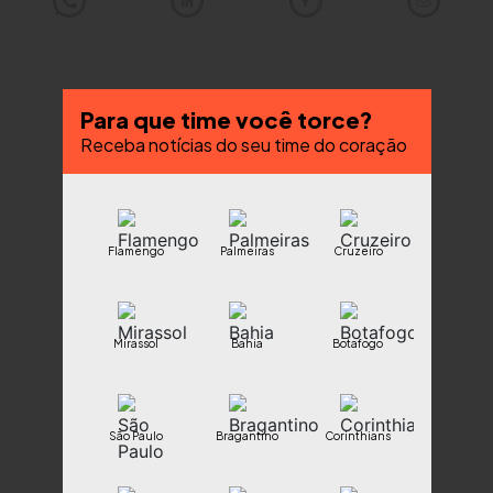
Para que time você torce?
Receba notícias do seu time do coração
Flamengo
Palmeiras
Cruzeiro
Mirassol
Bahia
Botafogo
São Paulo
Bragantino
Corinthians