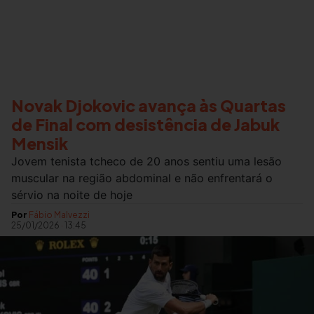
Novak Djokovic avança às Quartas
de Final com desistência de Jabuk
Mensik
Jovem tenista tcheco de 20 anos sentiu uma lesão
muscular na região abdominal e não enfrentará o
sérvio na noite de hoje
Por
Fábio Malvezzi
25/01/2026
·
13:45