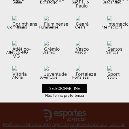
Bahia
Botafogo
São Paulo
Bragantino
Corinthians
Fluminense
Ceará
Internacional
Atlético-MG
Grêmio
Vasco
Santos
Vitória
Juventude
Fortaleza
Sport
SELECIONAR TIME
Não tenho preferência
Política de privacidade
Agenda
Anuncie Conosco
Tabelas