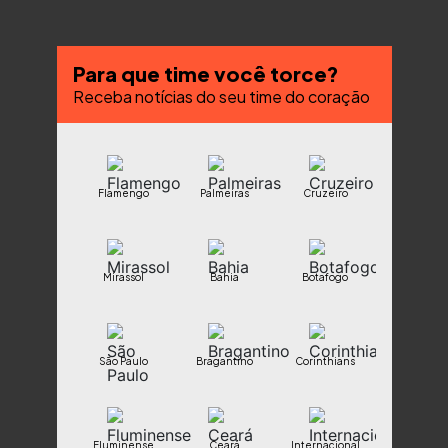
Para que time você torce?
Receba notícias do seu time do coração
Flamengo
Palmeiras
Cruzeiro
Mirassol
Bahia
Botafogo
São Paulo
Bragantino
Corinthians
Fluminense
Ceará
Internacional