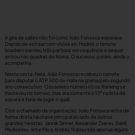
A gira de saibro não foi como João Fonseca esperava.
Depois de estrear com vitória em Madrid, o tenista
brasileiro perdeu três partidas em sequência e sequer
entrou nas quadras de Roma. O sucesso, porém, ainda o
acompanha.
Nesta sexta-feira, João Fonseca recebeu o convite
para disputar o ATP 500 de Halle na grama pelo segundo
ano consecutivo. O brasileiro número 65 no Ranking se
inscreveu no torneio, mas era somente o 13º na lista de
espera e teria de jogar o quali.
Com o chamado da organização, João Fonseca entra de
forma direta na chave principal ao lado de outros
grandes tenistas. Jannik Sinner, Alexander Zverev, Danil
Medvedev, Artur Fils e Andrey Rublev são apenas alguns