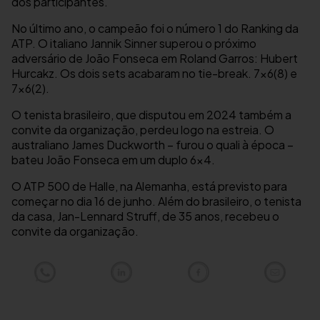
dos participantes.
No último ano, o campeão foi o número 1 do Ranking da
ATP. O italiano Jannik Sinner superou o próximo
adversário de João Fonseca em Roland Garros: Hubert
Hurcakz. Os dois sets acabaram no tie-break. 7×6(8) e
7×6(2).
O tenista brasileiro, que disputou em 2024 também a
convite da organização, perdeu logo na estreia. O
australiano James Duckworth – furou o quali à época –
bateu João Fonseca em um duplo 6×4.
O ATP 500 de Halle, na Alemanha, está previsto para
começar no dia 16 de junho. Além do brasileiro, o tenista
da casa, Jan-Lennard Struff, de 35 anos, recebeu o
convite da organização.