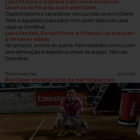
Luisa Stefani e Gabriela Dabrowski estão nas
Quartas de Final do Australian Open
Dupla brasileira e canadense venceu mais uma no Grand
Slam e aguardam para saber com quem disputam uma
vaga na Semifinal
Luisa Stefani, Rafael Matos e Orlando Luz avançam
à terceira rodada
No entanto, a noite de quinta-feira também contou com
uma eliminação brasileira na chave de duplas: Marcelo
Demoliner
Outros esportes
22/01/2026
Rio Open divulga lista de participantes