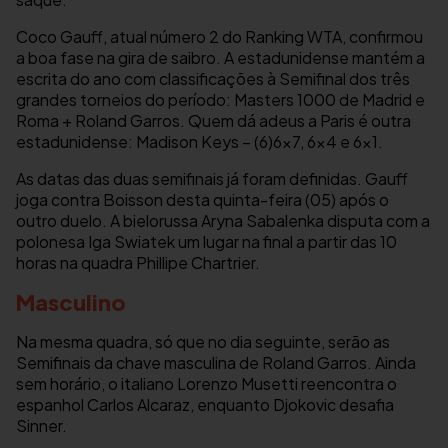
Coco Gauff, atual número 2 do Ranking WTA, confirmou
a boa fase na gira de saibro. A estadunidense mantém a
escrita do ano com classificações à Semifinal dos três
grandes torneios do período: Masters 1000 de Madrid e
Roma + Roland Garros. Quem dá adeus a Paris é outra
estadunidense: Madison Keys – (6)6×7, 6×4 e 6×1.
As datas das duas semifinais já foram definidas. Gauff
joga contra Boisson desta quinta-feira (05) após o
outro duelo. A bielorussa Aryna Sabalenka disputa com a
polonesa Iga Swiatek um lugar na final a partir das 10
horas na quadra Phillipe Chartrier.
Masculino
Na mesma quadra, só que no dia seguinte, serão as
Semifinais da chave masculina de Roland Garros. Ainda
sem horário, o italiano Lorenzo Musetti reencontra o
espanhol Carlos Alcaraz, enquanto Djokovic desafia
Sinner.