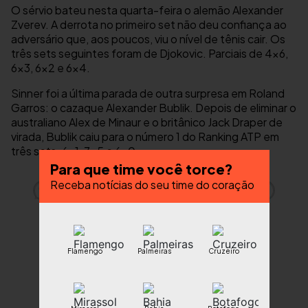
O sérvio bateu nesta quarta-feira o alemão Alexander
Zverev. A derrota no primeiro set não deu confiança ao
adversário que, aos poucos, viu o nível de tênis cair. Os
três sets seguintes foram de Djokovic. Parciais de 4×6,
6×3, 6×2 e 6×4.
Sinner foi a última parada de outra surpresa em Roland
Garros: o cazaque Alexander Bublik. Depois de eliminar o
australiano Alex de Minaur e o britânico Jack Draper de
virada, Bublik caiu para o número 1 do Ranking ATP em
três sets. 6×1, 7×5 e 6×0.
Para que time você torce?
Receba notícias do seu time do coração
Flamengo
Palmeiras
Cruzeiro