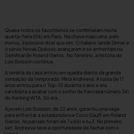
Quase todos os favoritismos se confirmaram nesta
quarta-feira (04) em Paris. Na chave masculina, pelo
menos, é possível dizer que sim. O italiano Jannik Sinner e
o sérvio Novak Djokovic avançaram e se enfrentam na
Semifinal de Roland Garros. No feminino, a história de
Lois Boisson continua.
A tenista da casa entrou em quadra diante da grande
sensação da temporada: Mirra Andreeva. A russa de 17
anos entrou para o Top-10 durante o ano e era
candidata a acabar com o sonho da francesa número 361
do Ranking WTA. Só era…
A jovem Lois Boisson, de 22 anos, garantiu uma vaga
para enfrentar a estadunidense Coco Gauff em Roland
Garros. As parciais foram de 7×6(6) e 6×3. No primeiro
set, Andreeva teve a oportunidade de fechar com o
saque.