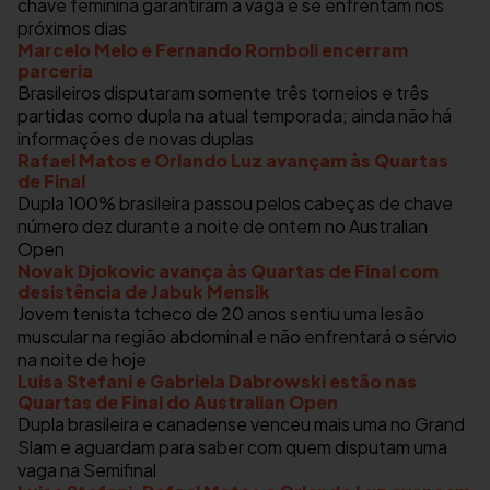
chave feminina garantiram a vaga e se enfrentam nos
próximos dias
Marcelo Melo e Fernando Romboli encerram
parceria
Brasileiros disputaram somente três torneios e três
partidas como dupla na atual temporada; ainda não há
informações de novas duplas
Rafael Matos e Orlando Luz avançam às Quartas
de Final
Dupla 100% brasileira passou pelos cabeças de chave
número dez durante a noite de ontem no Australian
Open
Novak Djokovic avança às Quartas de Final com
desistência de Jabuk Mensik
Jovem tenista tcheco de 20 anos sentiu uma lesão
muscular na região abdominal e não enfrentará o sérvio
na noite de hoje
Luisa Stefani e Gabriela Dabrowski estão nas
Quartas de Final do Australian Open
Dupla brasileira e canadense venceu mais uma no Grand
Slam e aguardam para saber com quem disputam uma
vaga na Semifinal