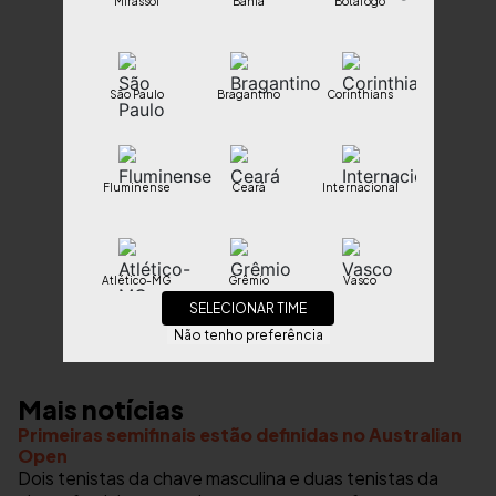
Mirassol
Bahia
Botafogo
São Paulo
Bragantino
Corinthians
Fluminense
Ceará
Internacional
Atlético-MG
Grêmio
Vasco
SELECIONAR TIME
Não tenho preferência
Santos
Vitória
Juventude
Mais notícias
Primeiras semifinais estão definidas no Australian
Open
Fortaleza
Sport
Dois tenistas da chave masculina e duas tenistas da