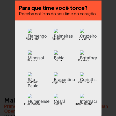
Para que time você torce?
Receba notícias do seu time do coração
Flamengo
Palmeiras
Cruzeiro
Mirassol
Bahia
Botafogo
São Paulo
Bragantino
Corinthians
Mais notícias
Fluminense
Ceará
Internacional
Primeiras semifinais estão definidas no Australian
Open