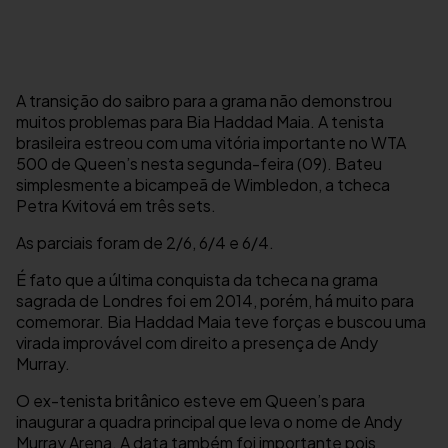
A transição do saibro para a grama não demonstrou
muitos problemas para Bia Haddad Maia. A tenista
brasileira estreou com uma vitória importante no WTA
500 de Queen’s nesta segunda-feira (09). Bateu
simplesmente a bicampeã de Wimbledon, a tcheca
Petra Kvitová em três sets.
As parciais foram de 2/6, 6/4 e 6/4.
É fato que a última conquista da tcheca na grama
sagrada de Londres foi em 2014, porém, há muito para
comemorar. Bia Haddad Maia teve forças e buscou uma
virada improvável com direito a presença de Andy
Murray.
O ex-tenista britânico esteve em Queen’s para
inaugurar a quadra principal que leva o nome de Andy
Murray Arena. A data também foi importante pois