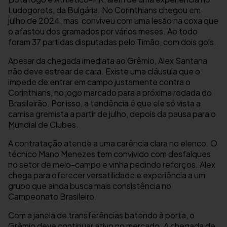
Ludogorets, da Bulgária. No Corinthians chegou em
julho de 2024, mas conviveu com uma lesão na coxa que
o afastou dos gramados por vários meses. Ao todo
foram 37 partidas disputadas pelo Timão, com dois gols.
Apesar da chegada imediata ao Grêmio, Alex Santana
não deve estrear de cara. Existe uma cláusula que o
impede de entrar em campo justamente contra o
Corinthians, no jogo marcado para a próxima rodada do
Brasileirão. Por isso, a tendência é que ele só vista a
camisa gremista a partir de julho, depois da pausa para o
Mundial de Clubes.
A contratação atende a uma carência clara no elenco. O
técnico Mano Menezes tem convivido com desfalques
no setor de meio-campo e vinha pedindo reforços. Alex
chega para oferecer versatilidade e experiência a um
grupo que ainda busca mais consistência no
Campeonato Brasileiro.
Com a janela de transferências batendo à porta, o
Grêmio deve continuar ativo no mercado. A chegada de