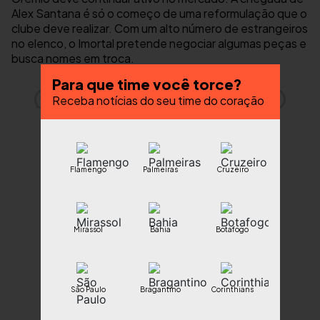
Alex Santana é só o começo de uma reformulação que o
clube deve realizar. Com um alto número de estrangeiros
no elenco, o Imortal pretende negociar algumas peças e
busca nomes em troca.
Para que time você torce?
Receba notícias do seu time do coração
Flamengo
Palmeiras
Cruzeiro
Mirassol
Bahia
Botafogo
São Paulo
Bragantino
Corinthians