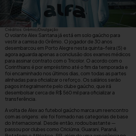
Créditos: Grêmio/Divulgação
O volante Alex Santana já está em solo gaúcho para
vestir a camisa do Grêmio. O jogador de 30 anos
desembarcou em Porto Alegre nesta quinta-feira (5) e
agora aguarda apenas a conclusão dos exames médicos
para assinar contrato com o Tricolor. O acordo com o
Corinthians é por empréstimo até o fim da temporada e
foi encaminhado nos últimos dias, com todas as partes
alinhadas para oficializar o reforço. Os salários serão
pagos integralmente pelo clube gaúcho, que irá
desembolsar cerca de R$ 560 mil para oficializar a
transferência.
A volta de Alex ao futebol gaúcho marca um reencontro
com as origens: ele foi formado nas categorias de base
do Internacional. Desde então, rodou bastante —
passou por clubes como Criciúma, Guarani, Paraná,
Botafogo e Athletico-PR, além de uma experiência no