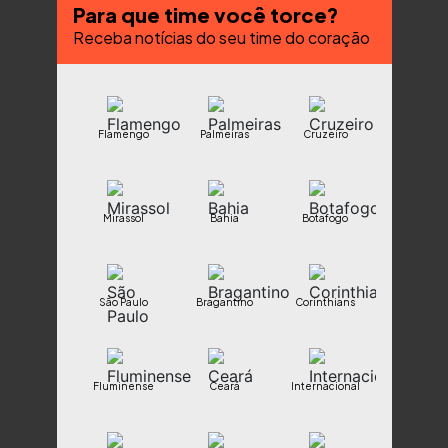
Para que time você torce?
Receba notícias do seu time do coração
Flamengo
Palmeiras
Cruzeiro
Mirassol
Bahia
Botafogo
São Paulo
Bragantino
Corinthians
Fluminense
Ceará
Internacional