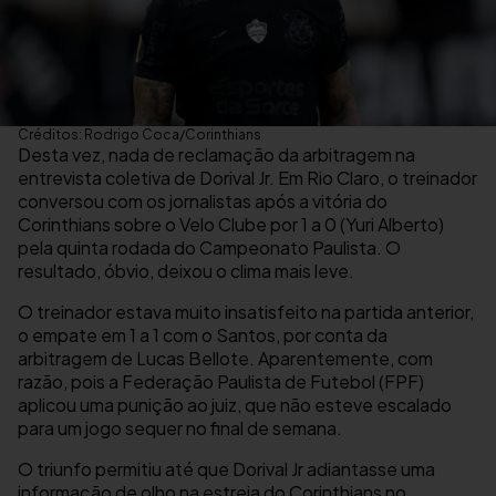
Créditos: Rodrigo Coca/Corinthians
Desta vez, nada de reclamação da arbitragem na
entrevista coletiva de Dorival Jr. Em Rio Claro, o treinador
conversou com os jornalistas após a vitória do
Corinthians sobre o Velo Clube por 1 a 0 (Yuri Alberto)
pela quinta rodada do Campeonato Paulista. O
resultado, óbvio, deixou o clima mais leve.
O treinador estava muito insatisfeito na partida anterior,
o empate em 1 a 1 com o Santos, por conta da
arbitragem de Lucas Bellote. Aparentemente, com
razão, pois a Federação Paulista de Futebol (FPF)
aplicou uma punição ao juiz, que não esteve escalado
para um jogo sequer no final de semana.
O triunfo permitiu até que Dorival Jr adiantasse uma
informação de olho na estreia do Corinthians no