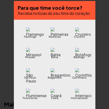
Para que time você torce?
Receba notícias do seu time do coração
Flamengo
Palmeiras
Cruzeiro
Mirassol
Bahia
Botafogo
São Paulo
Bragantino
Corinthians
Fluminense
Ceará
Internacional
Mais notícias