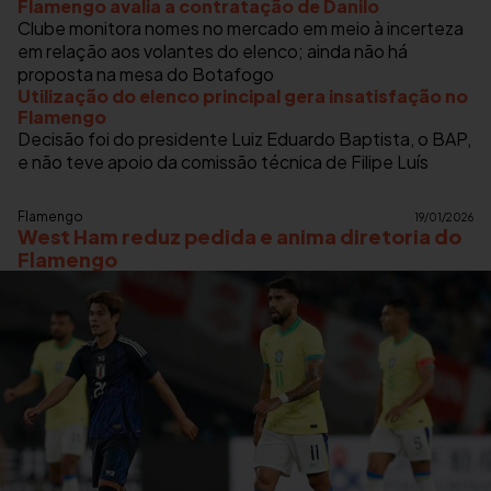
Flamengo avalia a contratação de Danilo
Clube monitora nomes no mercado em meio à incerteza
em relação aos volantes do elenco; ainda não há
proposta na mesa do Botafogo
Utilização do elenco principal gera insatisfação no
Flamengo
Decisão foi do presidente Luiz Eduardo Baptista, o BAP,
e não teve apoio da comissão técnica de Filipe Luís
Flamengo
19/01/2026
West Ham reduz pedida e anima diretoria do
Flamengo