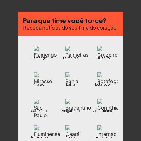
Para que time você torce?
Receba notícias do seu time do coração
Flamengo
Palmeiras
Cruzeiro
Mirassol
Bahia
Botafogo
São Paulo
Bragantino
Corinthians
Fluminense
Ceará
Internacional