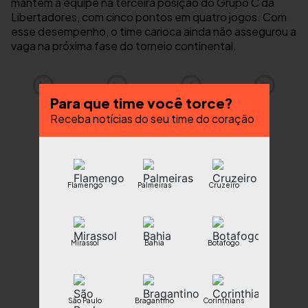
mantém a equipe na terceira posição do Grupo C da
Libertadores, com cinco pontos em quatro jogos. Com
esse desempenho, o time carioca ainda não assegurou a
vaga na próxima fase do torneio continental.
Para que time você torce?
Receba notícias do seu time do coração
Flamengo
Palmeiras
Cruzeiro
Mirassol
Bahia
Botafogo
São Paulo
Bragantino
Corinthians