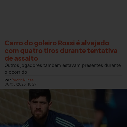
Carro do goleiro Rossi é alvejado
com quatro tiros durante tentativa
de assalto
Outros jogadores também estavam presentes durante
o ocorrido
Por
Pedro Nunes
08/05/2025
·
10:29