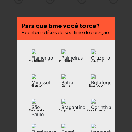
Para que time você torce?
Receba notícias do seu time do coração
Flamengo
Palmeiras
Cruzeiro
Mirassol
Bahia
Botafogo
São Paulo
Bragantino
Corinthians