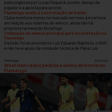
pelos ingleses por Lucas Paquetá, porém, desejo de
jogador é a aposta para acordo
Flamengo avalia a contratação de Danilo
Clube monitora nomes no mercado em meio à incerteza
em relação aos volantes do elenco; ainda não há
proposta na mesa do Botafogo
Utilização do elenco principal gera insatisfação no
Flamengo
Decisão foi do presidente Luiz Eduardo Baptista, o BAP,
e não teve apoio da comissão técnica de Filipe Luís
Flamengo
19/01/2026
West Ham reduz pedida e anima diretoria do
Flamengo