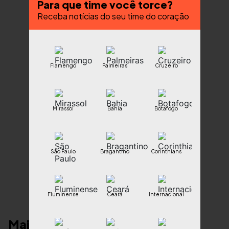
Para que time você torce?
Receba notícias do seu time do coração
Flamengo
Palmeiras
Cruzeiro
Mirassol
Bahia
Botafogo
São Paulo
Bragantino
Corinthians
Fluminense
Ceará
Internacional
Mais notícias