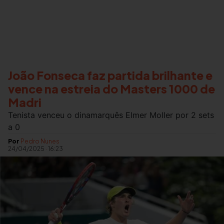
João Fonseca faz partida brilhante e
vence na estreia do Masters 1000 de
Madri
Tenista venceu o dinamarquês Elmer Moller por 2 sets
a 0
Por
Pedro Nunes
24/04/2025
·
16:23