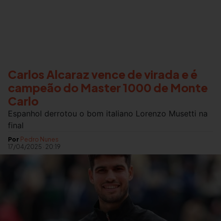
Carlos Alcaraz vence de virada e é
campeão do Master 1000 de Monte
Carlo
Espanhol derrotou o bom italiano Lorenzo Musetti na
final
Por
Pedro Nunes
17/04/2025
·
20:19