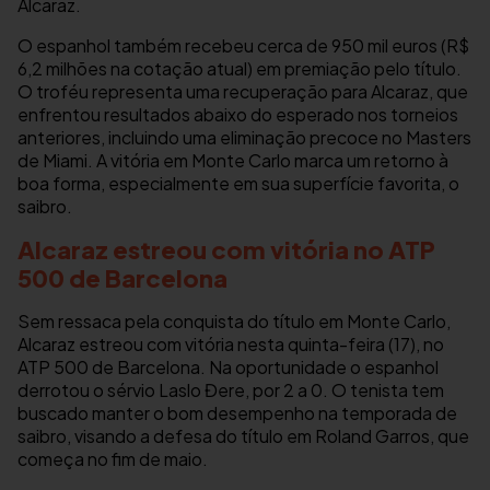
Alcaraz.
O espanhol também recebeu cerca de 950 mil euros (R$
6,2 milhões na cotação atual) em premiação pelo título.
O troféu representa uma recuperação para Alcaraz, que
enfrentou resultados abaixo do esperado nos torneios
anteriores, incluindo uma eliminação precoce no Masters
de Miami. A vitória em Monte Carlo marca um retorno à
boa forma, especialmente em sua superfície favorita, o
saibro.
Alcaraz estreou com vitória no ATP
500 de Barcelona
Sem ressaca pela conquista do título em Monte Carlo,
Alcaraz estreou com vitória nesta quinta-feira (17), no
ATP 500 de Barcelona. Na oportunidade o espanhol
derrotou o sérvio Laslo Đere, por 2 a 0. O tenista tem
buscado manter o bom desempenho na temporada de
saibro, visando a defesa do título em Roland Garros, que
começa no fim de maio.