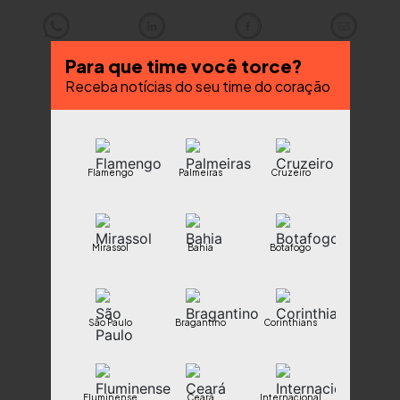
Para que time você torce?
Receba notícias do seu time do coração
Flamengo
Palmeiras
Cruzeiro
Mirassol
Bahia
Botafogo
São Paulo
Bragantino
Corinthians
Fluminense
Ceará
Internacional