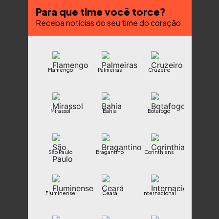
Para que time você torce?
Receba notícias do seu time do coração
Flamengo
Palmeiras
Cruzeiro
Mirassol
Bahia
Botafogo
São Paulo
Bragantino
Corinthians
Fluminense
Ceará
Internacional