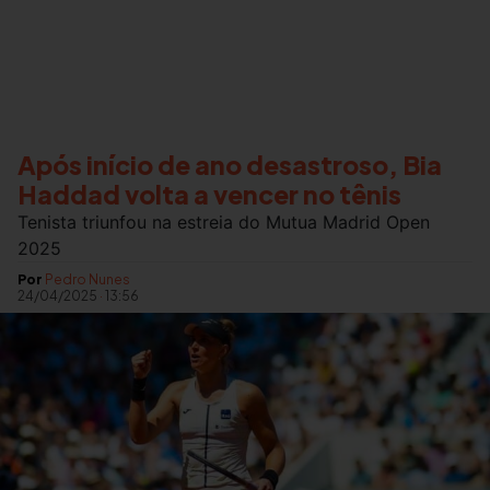
Após início de ano desastroso, Bia
Haddad volta a vencer no tênis
Tenista triunfou na estreia do Mutua Madrid Open
2025
Por
Pedro Nunes
24/04/2025
·
13:56