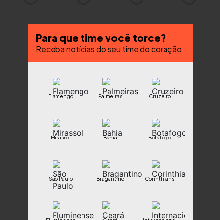
Para que time você torce?
Receba notícias do seu time do coração
Flamengo
Palmeiras
Cruzeiro
Mirassol
Bahia
Botafogo
São Paulo
Bragantino
Corinthians