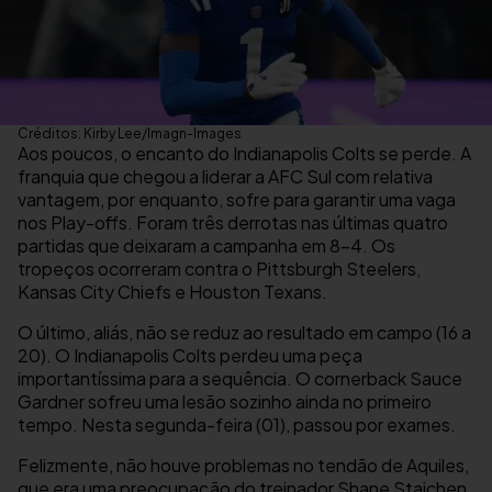
Créditos: Kirby Lee/Imagn-Images
Aos poucos, o encanto do Indianapolis Colts se perde. A
franquia que chegou a liderar a AFC Sul com relativa
vantagem, por enquanto, sofre para garantir uma vaga
nos Play-offs. Foram três derrotas nas últimas quatro
partidas que deixaram a campanha em 8-4. Os
tropeços ocorreram contra o Pittsburgh Steelers,
Kansas City Chiefs e Houston Texans.
O último, aliás, não se reduz ao resultado em campo (16 a
20). O Indianapolis Colts perdeu uma peça
importantíssima para a sequência. O cornerback Sauce
Gardner sofreu uma lesão sozinho ainda no primeiro
tempo. Nesta segunda-feira (01), passou por exames.
Felizmente, não houve problemas no tendão de Aquiles,
que era uma preocupação do treinador Shane Staichen.