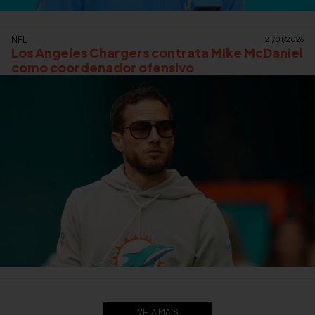
NFL
21/01/2026
Los Angeles Chargers contrata Mike McDaniel
como coordenador ofensivo
VEJA MAIS