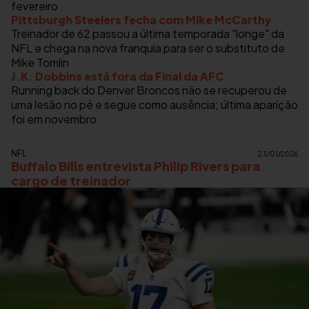
fevereiro
Pittsburgh Steelers fecha com Mike McCarthy
Treinador de 62 passou a última temporada "longe" da
NFL e chega na nova franquia para ser o substituto de
Mike Tomlin
J.K. Dobbins está fora da Final da AFC
Running back do Denver Broncos não se recuperou de
uma lesão no pé e segue como ausência; última aparição
foi em novembro
NFL
23/01/2026
Buffalo Bills entrevista Philip Rivers para
cargo de treinador