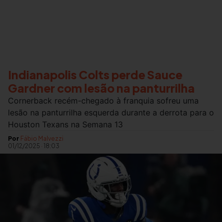
Indianapolis Colts perde Sauce
Gardner com lesão na panturrilha
Cornerback recém-chegado à franquia sofreu uma
lesão na panturrilha esquerda durante a derrota para o
Houston Texans na Semana 13
Por
Fábio Malvezzi
01/12/2025
·
18:03