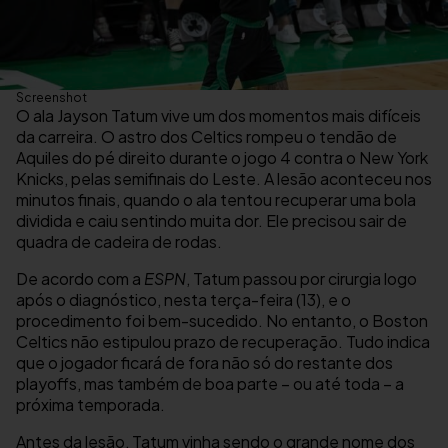
Screenshot
O ala Jayson Tatum vive um dos momentos mais difíceis
da carreira. O astro dos Celtics rompeu o tendão de
Aquiles do pé direito durante o jogo 4 contra o New York
Knicks, pelas semifinais do Leste. A lesão aconteceu nos
minutos finais, quando o ala tentou recuperar uma bola
dividida e caiu sentindo muita dor. Ele precisou sair de
quadra de cadeira de rodas.
De acordo com a
ESPN
, Tatum passou por cirurgia logo
após o diagnóstico, nesta terça-feira (13), e o
procedimento foi bem-sucedido. No entanto, o Boston
Celtics não estipulou prazo de recuperação. Tudo indica
que o jogador ficará de fora não só do restante dos
playoffs, mas também de boa parte – ou até toda – a
próxima temporada.
Antes da lesão, Tatum vinha sendo o grande nome dos