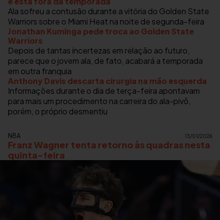
e está fora da temporada
Ala sofreu a contusão durante a vitória do Golden State
Warriors sobre o Miami Heat na noite de segunda-feira
Jonathan Kuminga pede troca ao Golden State
Warriors
Depois de tantas incertezas em relação ao futuro,
parece que o jovem ala, de fato, acabará a temporada
em outra franquia
Anthony Davis descarta cirurgia na mão esquerda
Informações durante o dia de terça-feira apontavam
para mais um procedimento na carreira do ala-pivô,
porém, o próprio desmentiu
NBA
13/01/2026
Franz Wagner tenta retorno às quadras nesta
quinta-feira