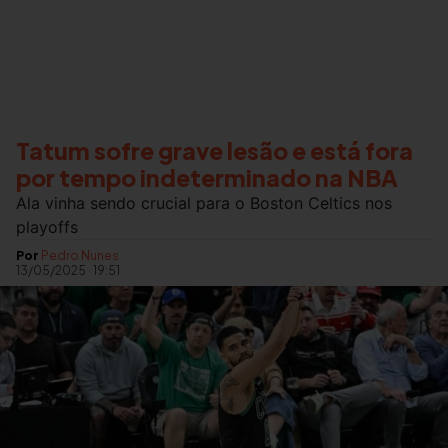
Tatum sofre grave lesão e está fora
por tempo indeterminado na NBA
Ala vinha sendo crucial para o Boston Celtics nos
playoffs
Por
Pedro Nunes
13/05/2025
·
19:51