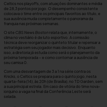
Celtics nos playoffs, com atuações dominantes e média
de 28,3 pontos por jogo. O desempenho consistente
colocava o time entre os principais favoritos ao título, e
sua ausência muda completamente o panorama da
franquia nas próximas semanas.
O site
CBS News Boston
relata que, internamente, o
clima no vestiário é de luto esportivo. A comissão
técnica deve reorganizar o quinteto titular e repensar a
estratégia sem seu jogador mais decisivo. Enquanto
isso, a diretoria já estuda como será o planejamento da
próxima temporada – e como contornar a ausência de
seu camisa 0.
Com uma desvantagem de 3 a 1 na série contra os
Knicks, o Celtics se prepara para o quinto jogo, nesta
quarta-feira (14), às 20h (de Brasília), no TD Garden, sem
a sua principal estrela. Em caso de vitória do time nova-
iorquino a vaga na final da Conferência Leste será
selada.