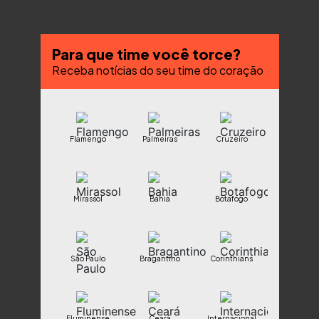
Para que time você torce?
Receba notícias do seu time do coração
Flamengo
Palmeiras
Cruzeiro
Mirassol
Bahia
Botafogo
São Paulo
Bragantino
Corinthians
Fluminense
Ceará
Internacional