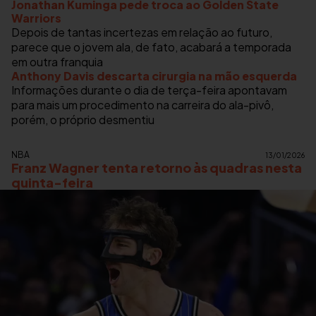
Jonathan Kuminga pede troca ao Golden State
Warriors
Depois de tantas incertezas em relação ao futuro,
parece que o jovem ala, de fato, acabará a temporada
em outra franquia
Anthony Davis descarta cirurgia na mão esquerda
Informações durante o dia de terça-feira apontavam
para mais um procedimento na carreira do ala-pivô,
porém, o próprio desmentiu
NBA
13/01/2026
Franz Wagner tenta retorno às quadras nesta
quinta-feira