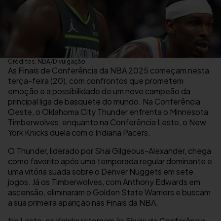
Créditos: NBA/Divulgação
As Finais de Conferência da NBA 2025 começam nesta
terça-feira (20), com confrontos que prometem
emoção e a possibilidade de um novo campeão da
principal liga de basquete do mundo. Na Conferência
Oeste, o Oklahoma City Thunder enfrenta o Minnesota
Timberwolves, enquanto na Conferência Leste, o New
York Knicks duela com o Indiana Pacers.
O Thunder, liderado por Shai Gilgeous-Alexander, chega
como favorito após uma temporada regular dominante e
uma vitória suada sobre o Denver Nuggets em sete
jogos. Já os Timberwolves, com Anthony Edwards em
ascensão, eliminaram o Golden State Warriors e buscam
a sua primeira aparição nas Finais da NBA.
No Leste, os Knicks retornam às Finais de Conferência