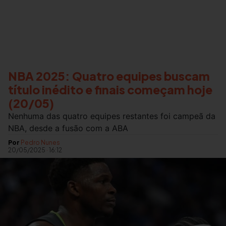
NBA 2025: Quatro equipes buscam
título inédito e finais começam hoje
(20/05)
Nenhuma das quatro equipes restantes foi campeã da
NBA, desde a fusão com a ABA
Por
Pedro Nunes
20/05/2025
·
16:12