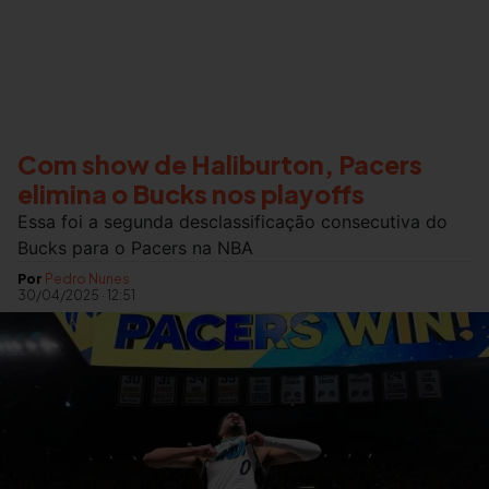
Com show de Haliburton, Pacers
elimina o Bucks nos playoffs
Essa foi a segunda desclassificação consecutiva do
Bucks para o Pacers na NBA
Por
Pedro Nunes
30/04/2025
·
12:51