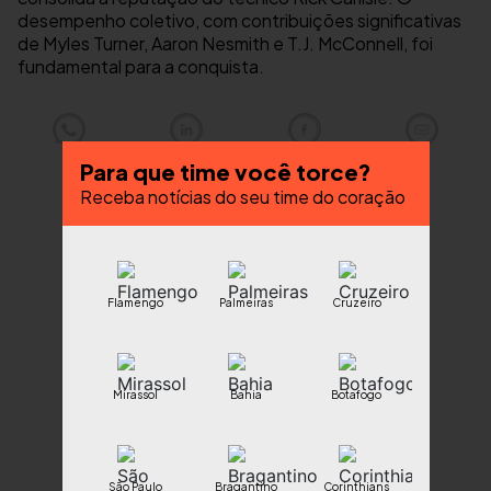
desempenho coletivo, com contribuições significativas
de Myles Turner, Aaron Nesmith e T.J. McConnell, foi
fundamental para a conquista.
Para que time você torce?
Receba notícias do seu time do coração
Flamengo
Palmeiras
Cruzeiro
Mirassol
Bahia
Botafogo
São Paulo
Bragantino
Corinthians