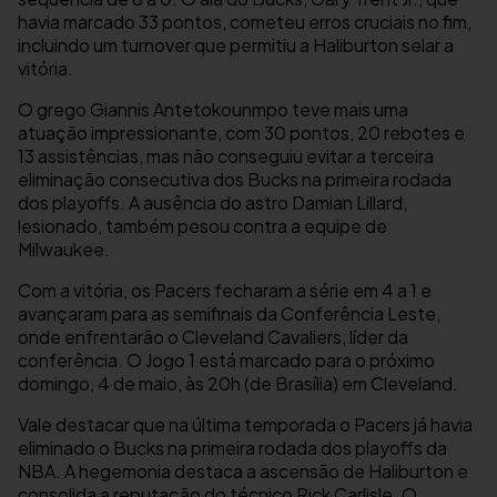
havia marcado 33 pontos, cometeu erros cruciais no fim,
incluindo um turnover que permitiu a Haliburton selar a
vitória.
O grego Giannis Antetokounmpo teve mais uma
atuação impressionante, com 30 pontos, 20 rebotes e
13 assistências, mas não conseguiu evitar a terceira
eliminação consecutiva dos Bucks na primeira rodada
dos playoffs. A ausência do astro Damian Lillard,
lesionado, também pesou contra a equipe de
Milwaukee.
Com a vitória, os Pacers fecharam a série em 4 a 1 e
avançaram para as semifinais da Conferência Leste,
onde enfrentarão o Cleveland Cavaliers, líder da
conferência. O Jogo 1 está marcado para o próximo
domingo, 4 de maio, às 20h (de Brasília) em Cleveland.
Vale destacar que na última temporada o Pacers já havia
eliminado o Bucks na primeira rodada dos playoffs da
NBA. A hegemonia destaca a ascensão de Haliburton e
consolida a reputação do técnico Rick Carlisle. O