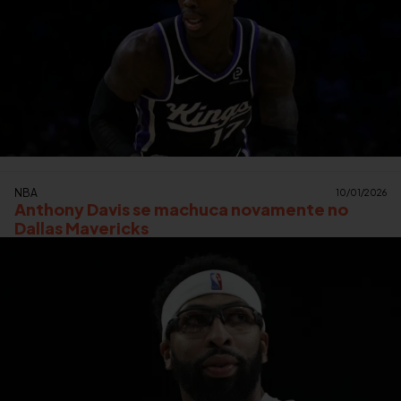
NBA
10/01/2026
Anthony Davis se machuca novamente no
Dallas Mavericks