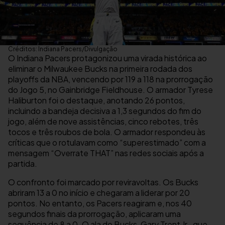
Créditos: Indiana Pacers/Divulgação
O Indiana Pacers protagonizou uma virada histórica ao
eliminar o Milwaukee Bucks na primeira rodada dos
playoffs da NBA, vencendo por 119 a 118 na prorrogação
do Jogo 5, no Gainbridge Fieldhouse. O armador Tyrese
Haliburton foi o destaque, anotando 26 pontos,
incluindo a bandeja decisiva a 1,3 segundos do fim do
jogo, além de nove assistências, cinco rebotes, três
tocos e três roubos de bola. O armador respondeu às
críticas que o rotulavam como “superestimado” com a
mensagem “Overrate THAT” nas redes sociais após a
partida.
O confronto foi marcado por reviravoltas. Os Bucks
abriram 13 a 0 no início e chegaram a liderar por 20
pontos. No entanto, os Pacers reagiram e, nos 40
segundos finais da prorrogação, aplicaram uma
sequência de 8 a 0. O ala do Bucks, Gary Trent Jr., que