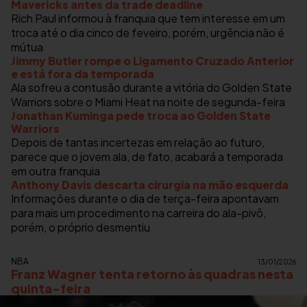
Mavericks antes da trade deadline
Rich Paul informou à franquia que tem interesse em um
troca até o dia cinco de feveiro, porém, urgência não é
mútua
Jimmy Butler rompe o Ligamento Cruzado Anterior
e está fora da temporada
Ala sofreu a contusão durante a vitória do Golden State
Warriors sobre o Miami Heat na noite de segunda-feira
Jonathan Kuminga pede troca ao Golden State
Warriors
Depois de tantas incertezas em relação ao futuro,
parece que o jovem ala, de fato, acabará a temporada
em outra franquia
Anthony Davis descarta cirurgia na mão esquerda
Informações durante o dia de terça-feira apontavam
para mais um procedimento na carreira do ala-pivô,
porém, o próprio desmentiu
NBA
13/01/2026
Franz Wagner tenta retorno às quadras nesta
quinta-feira