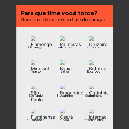
Para que time você torce?
Receba notícias do seu time do coração
Flamengo
Palmeiras
Cruzeiro
Mirassol
Bahia
Botafogo
São Paulo
Bragantino
Corinthians
Fluminense
Ceará
Internacional