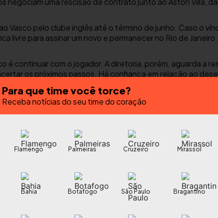
 negociam uma rescisão de contrato junto ao Aston Villa, da 
 Vasco pelo clube inglês até o término de junho. Caso o vínc
fica livre para assinar um novo e permanecer no Rio de Janeiro.
o é continuar com o jogador. A diretoria, porém, aguarda a r
 acertar os próximos passos. Há confiança em relação ao desej
ca.
Para que time você torce?
Receba notícias do seu time do coração
 não se estenderá. O Aston Villa terá de realizar cortes no el
Campeões da próxima temporada e, consequentemente, reduçã
e 2026.
Flamengo
Palmeiras
Cruzeiro
Mirassol
ampista pelo clube inglês foi na temporada 2023/24. Desde e
do Catar, e Vasco. Na atual temporada, Coutinho se mostrou 
odos como titular – anotou cinco gols e deu três assistências
Bahia
Botafogo
São Paulo
Bragantino