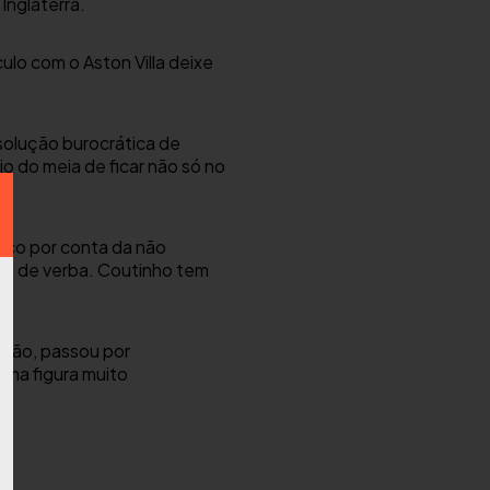
Inglaterra.
ulo com o Aston Villa deixe
esolução burocrática de
o do meia de ficar não só no
enco por conta da não
o de verba. Coutinho tem
ntão, passou por
uma figura muito
.