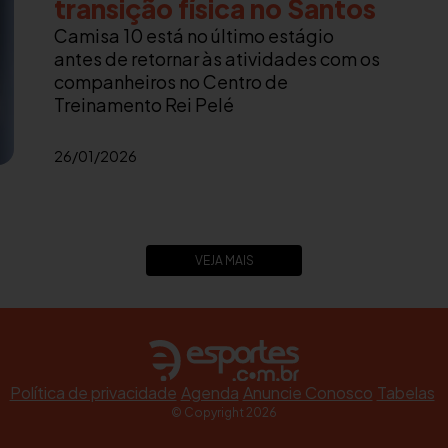
transição física no Santos
Camisa 10 está no último estágio
antes de retornar às atividades com os
companheiros no Centro de
Treinamento Rei Pelé
26/01/2026
VEJA MAIS
Política de privacidade
Agenda
Anuncie Conosco
Tabelas
© Copyright 2026