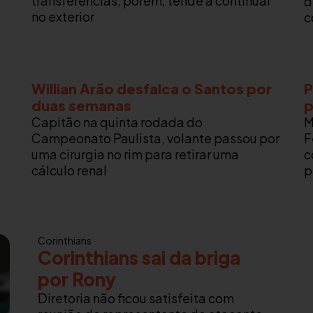
transferências, porém, tende a continuar
d
no exterior
c
Willian Arão desfalca o Santos por
P
duas semanas
p
Capitão na quinta rodada do
M
Campeonato Paulista, volante passou por
F
uma cirurgia no rim para retirar uma
c
cálculo renal
p
Corinthians
Corinthians sai da briga
por Rony
Diretoria não ficou satisfeita com