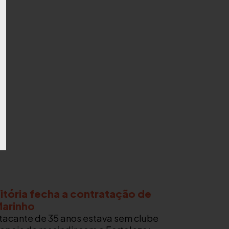
itória fecha a contratação de
arinho
tacante de 35 anos estava sem clube