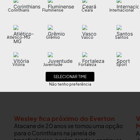
Corinthians
Fluminense
Ceará
Internacional
Atlético-MG
Grêmio
Vasco
Santos
Vitória
Juventude
Fortaleza
Sport
SELECIONAR TIME
Não tenho preferência
Wesley fica próximo do Everton
V
M
Atacane de 20 anos se tornou uma opção
para o Corinthians na janela de
A