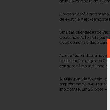
do meio-campista de 32 anos
Coutinho está emprestado ao
de existir, o meio-campista 
Uma das prioridades do Vasc
Coutinho e Aston Villa para
clube como na cidade cario
Ao que tudo indica, a novela
classificação à Liga dos 
contrato válido até junho d
A última partida do meio-c
empréstimo pelo Al-Duhail, 
importante. Em 25 jogos – t