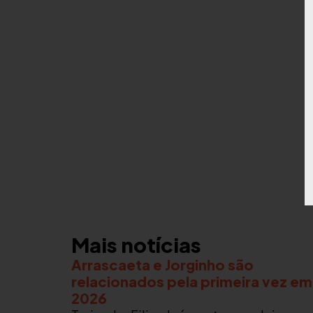
Mais notícias
Arrascaeta e Jorginho são
relacionados pela primeira vez em
2026