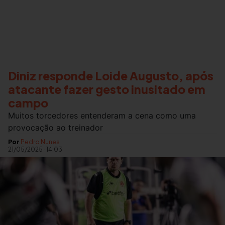
Diniz responde Loide Augusto, após
atacante fazer gesto inusitado em
campo
Muitos torcedores entenderam a cena como uma
provocação ao treinador
Por
Pedro Nunes
21/05/2025
·
14:03