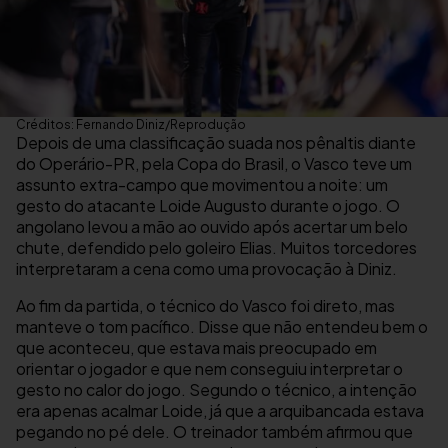
Créditos: Fernando Diniz/Reprodução
Depois de uma classificação suada nos pênaltis diante
do Operário-PR, pela Copa do Brasil, o Vasco teve um
assunto extra-campo que movimentou a noite: um
gesto do atacante Loide Augusto durante o jogo. O
angolano levou a mão ao ouvido após acertar um belo
chute, defendido pelo goleiro Elias. Muitos torcedores
interpretaram a cena como uma provocação à Diniz.
Ao fim da partida, o técnico do Vasco foi direto, mas
manteve o tom pacífico. Disse que não entendeu bem o
que aconteceu, que estava mais preocupado em
orientar o jogador e que nem conseguiu interpretar o
gesto no calor do jogo. Segundo o técnico, a intenção
era apenas acalmar Loide, já que a arquibancada estava
pegando no pé dele. O treinador também afirmou que