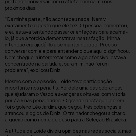
pretende conversar com o atleta com calma nos
próximos dias.
“Da minha parte, não aconteceu nada. Nem vi
exatamente o gesto que ele fez. O pessoal comentou,
e eu estava tentando passar orientações para acalmá-
lo, já que a torcida demonstrava insatisfação. Minha
intenção era ajudá-lo a se manter no jogo. Preciso
conversar com ele para entender o que aquilo significou.
Nem cheguei a interpretar como algo ofensivo, estava
concentrado na partida e, para mim, não foi um
problema”, explicou Diniz.
Mesmo com o episódio, Loide teve participação
importante nos pênaltis. Foi dele uma das cobranças
que ajudaram o Vasco a avançar às oitavas, com vitória
por 7 a 6 nas penalidades. O grande destaque, porém,
foi o goleiro Léo Jardim, que pegou três cobranças e
arrancou elogios de Diniz. O treinador chegou a citar o
arqueiro como nome de peso para a Seleção Brasileira.
A atitude de Loide dividiu opiniões nas redes sociais, mas