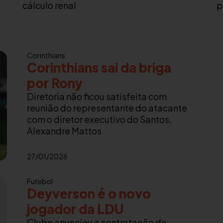
cálculo renal
p
Corinthians
Corinthians sai da briga
por Rony
Diretoria não ficou satisfeita com
reunião do representante do atacante
com o diretor executivo do Santos,
Alexandre Mattos
27/01/2026
Futebol
Deyverson é o novo
jogador da LDU
Clube anunciou a contratação do