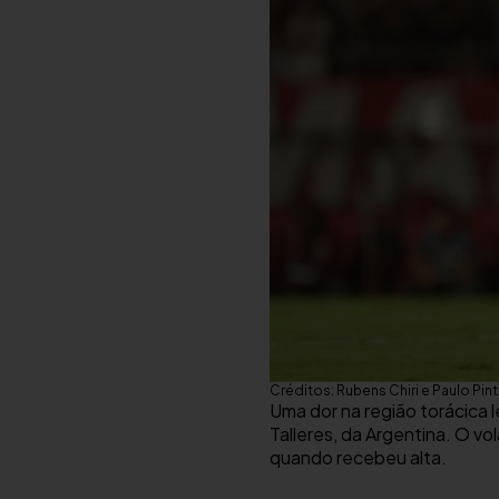
Créditos: Rubens Chiri e Paulo Pi
Uma dor na região torácica l
Talleres, da Argentina. O v
quando recebeu alta.