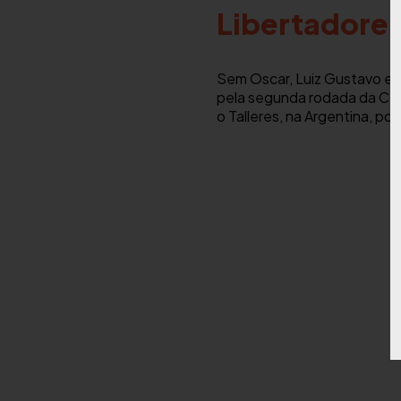
Libertadores
Sem Oscar, Luiz Gustavo e L
pela segunda rodada da Copa
o Talleres, na Argentina, por