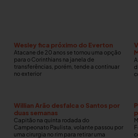
Wesley fica próximo do Everton
V
M
Atacane de 20 anos se tornou uma opção
para o Corinthians na janela de
A
transferências, porém, tende a continuar
d
no exterior
c
Willian Arão desfalca o Santos por
P
duas semanas
p
Capitão na quinta rodada do
M
Campeonato Paulista, volante passou por
F
uma cirurgia no rim para retirar uma
c