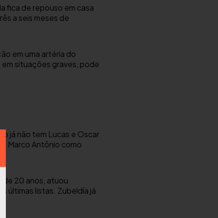
da fica de repouso em casa
três a seis meses de
ção em uma artéria do
, em situações graves, pode
lo já não tem Lucas e Oscar
nte Marco Antônio como
i, de 20 anos, atuou
últimas listas. Zubeldía já