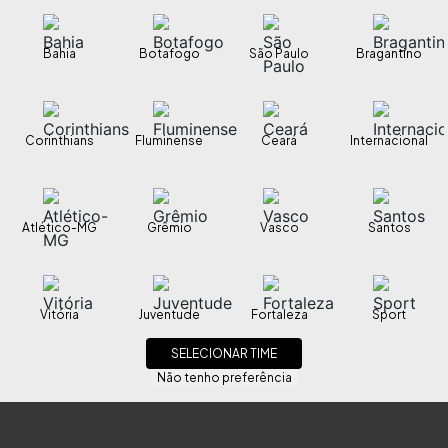
 na quinta
Bahia
Botafogo
São Paulo
Bragantino
ucas, o São Paulo entra em campo nesta quinta-feira (10) cont
 Libertadores. O jogo será disputado no Morumbis a partir d
 1 a 0 na estreia. Alisson marcou.
Corinthians
Fluminense
Ceará
Internacional
Atlético-MG
Grêmio
Vasco
Santos
Vitória
Juventude
Fortaleza
Sport
SELECIONAR TIME
Não tenho preferência