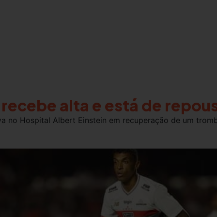
 recebe alta e está de repou
va no Hospital Albert Einstein em recuperação de um tr