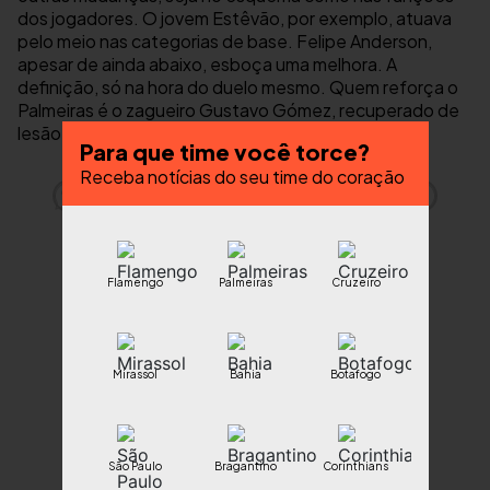
dos jogadores. O jovem Estêvão, por exemplo, atuava
pelo meio nas categorias de base. Felipe Anderson,
apesar de ainda abaixo, esboça uma melhora. A
definição, só na hora do duelo mesmo. Quem reforça o
Palmeiras é o zagueiro Gustavo Gómez, recuperado de
lesão no joelho direito.
Para que time você torce?
Receba notícias do seu time do coração
Flamengo
Palmeiras
Cruzeiro
Mirassol
Bahia
Botafogo
São Paulo
Bragantino
Corinthians