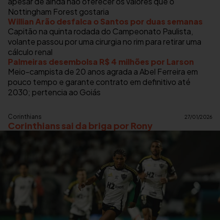
apesar de ainda não oferecer os valores que o
Nottingham Forest gostaria
Willian Arão desfalca o Santos por duas semanas
Capitão na quinta rodada do Campeonato Paulista,
volante passou por uma cirurgia no rim para retirar uma
cálculo renal
Palmeiras desembolsa R$ 4 milhões por Larson
Meio-campista de 20 anos agrada a Abel Ferreira em
pouco tempo e garante contrato em definitivo até
2030; pertencia ao Goiás
Corinthians
27/01/2026
Corinthians sai da briga por Rony