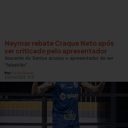
Neymar rebate Craque Neto após
ser criticado pelo apresentador
Atacante do Santos acusou o apresentador de ser
"falastrão"
Por
Pedro Nunes
02/04/2025
·
11:31