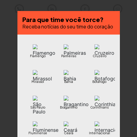
Para que time você torce?
Receba notícias do seu time do coração
Flamengo
Palmeiras
Cruzeiro
Mirassol
Bahia
Botafogo
São Paulo
Bragantino
Corinthians
Fluminense
Ceará
Internacional