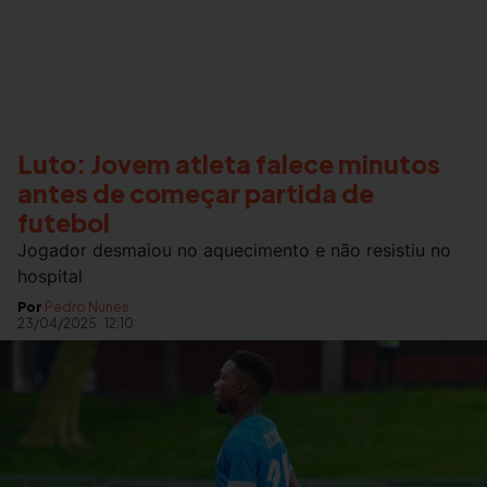
Luto: Jovem atleta falece minutos
antes de começar partida de
futebol
Jogador desmaiou no aquecimento e não resistiu no
hospital
Por
Pedro Nunes
23/04/2025
·
12:10