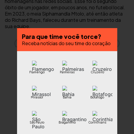
homenagens nas redes sociais. Esse foi o segundo
óbito de um jogador, em poucos anos, no futebol local.
Em 2023, o meia Siphamandla Mtolo, até então atleta
do Richard Bays, faleceu durante um treinamento da
sua equipe.
Para que time você torce?
Receba notícias do seu time do coração
Flamengo
Palmeiras
Cruzeiro
Mirassol
Bahia
Botafogo
São Paulo
Bragantino
Corinthians