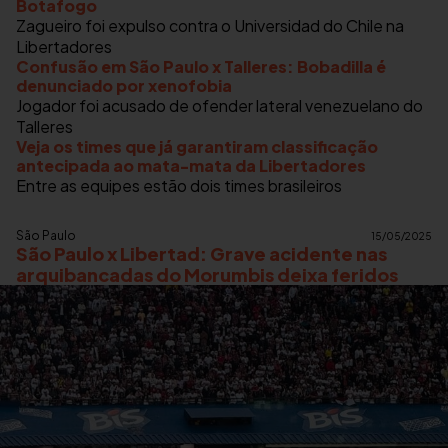
Botafogo
Zagueiro foi expulso contra o Universidad do Chile na
Libertadores
Confusão em São Paulo x Talleres: Bobadilla é
denunciado por xenofobia
Jogador foi acusado de ofender lateral venezuelano do
Talleres
Veja os times que já garantiram classificação
antecipada ao mata-mata da Libertadores
Entre as equipes estão dois times brasileiros
São Paulo
15/05/2025
São Paulo x Libertad: Grave acidente nas
arquibancadas do Morumbis deixa feridos