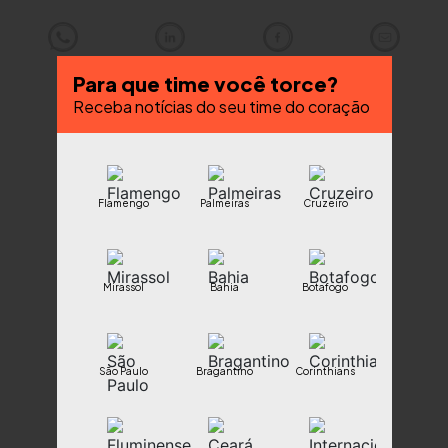
Para que time você torce?
Receba notícias do seu time do coração
Flamengo
Palmeiras
Cruzeiro
Mirassol
Bahia
Botafogo
São Paulo
Bragantino
Corinthians