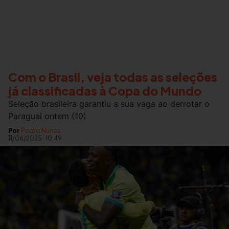
Com o Brasil, veja todas as seleções
já classificadas à Copa do Mundo
Seleção brasileira garantiu a sua vaga ao derrotar o
Paraguai ontem (10)
Por
Pedro Nunes
11/06/2025
·
10:49