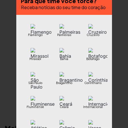
Para que time você torce?
Receba notícias do seu time do coração
Flamengo
Palmeiras
Cruzeiro
Mirassol
Bahia
Botafogo
São Paulo
Bragantino
Corinthians
Fluminense
Ceará
Internacional