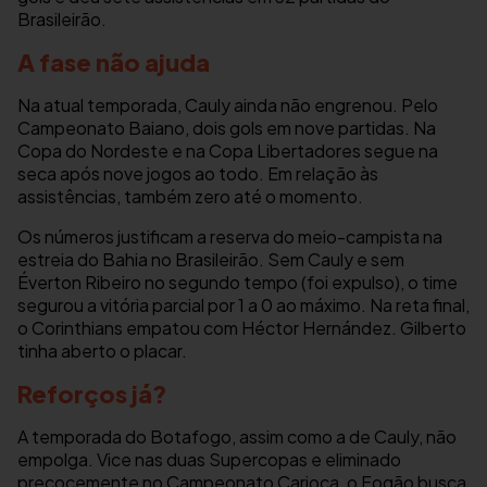
Brasileirão.
A fase não ajuda
Na atual temporada, Cauly ainda não engrenou. Pelo
Campeonato Baiano, dois gols em nove partidas. Na
Copa do Nordeste e na Copa Libertadores segue na
seca após nove jogos ao todo. Em relação às
assistências, também zero até o momento.
Os números justificam a reserva do meio-campista na
estreia do Bahia no Brasileirão. Sem Cauly e sem
Éverton Ribeiro no segundo tempo (foi expulso), o time
segurou a vitória parcial por 1 a 0 ao máximo. Na reta final,
o Corinthians empatou com Héctor Hernández. Gilberto
tinha aberto o placar.
Reforços já?
A temporada do Botafogo, assim como a de Cauly, não
empolga. Vice nas duas Supercopas e eliminado
precocemente no Campeonato Carioca, o Fogão busca