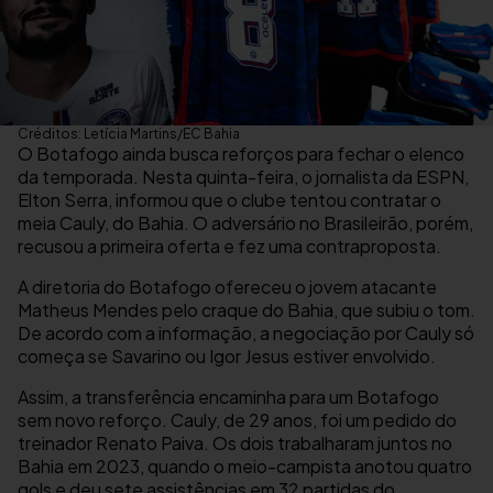
Créditos: Letícia Martins/EC Bahia
O Botafogo ainda busca reforços para fechar o elenco
da temporada. Nesta quinta-feira, o jornalista da ESPN,
Elton Serra, informou que o clube tentou contratar o
meia Cauly, do Bahia. O adversário no Brasileirão, porém,
recusou a primeira oferta e fez uma contraproposta.
A diretoria do Botafogo ofereceu o jovem atacante
Matheus Mendes pelo craque do Bahia, que subiu o tom.
De acordo com a informação, a negociação por Cauly só
começa se Savarino ou Igor Jesus estiver envolvido.
Assim, a transferência encaminha para um Botafogo
sem novo reforço. Cauly, de 29 anos, foi um pedido do
treinador Renato Paiva. Os dois trabalharam juntos no
Bahia em 2023, quando o meio-campista anotou quatro
gols e deu sete assistências em 32 partidas do