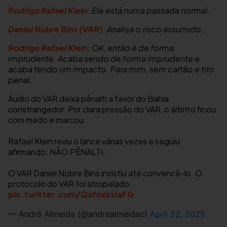
Rodrigo Rafael Klein
: Ele está numa passada normal.
Daniel Nobre Bins (VAR)
: Analisa o risco assumido…
Rodrigo Rafael Klein
: OK, então é de forma
imprudente. Acaba sendo de forma imprudente e
acaba tendo um impacto. Para mim, sem cartão e tiro
penal.
Áudio do VAR deixa pênalti a favor do Bahia
constrangedor. Por clara pressão do VAR, o árbitro ficou
com medo e marcou.
Rafael Klein reviu o lance várias vezes e seguiu
afirmando: NÃO PÊNALTI.
O VAR Daniel Nobre Bins insistiu até convencê-lo. O
protocolo do VAR foi atropelado.
pic.twitter.com/QxfnxkUaFG
— André Almeida (@andrealmeidac)
April 22, 2025