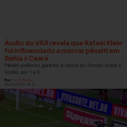
Áudio do VAR revela que Rafael Klein
foi influenciado a marcar pênalti em
Bahia x Ceará
Pênalti polêmico garantiu a vitória do Tricolor sobre o
Vozão, por 1 a 0
Por
Pedro Nunes
22/04/2025
·
14:34