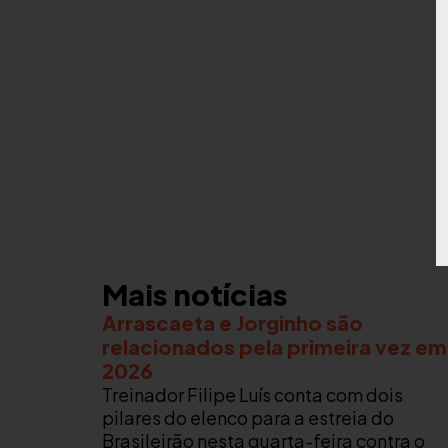
Mais notícias
Arrascaeta e Jorginho são
relacionados pela primeira vez em
2026
Treinador Filipe Luís conta com dois
pilares do elenco para a estreia do
Brasileirão nesta quarta-feira contra o