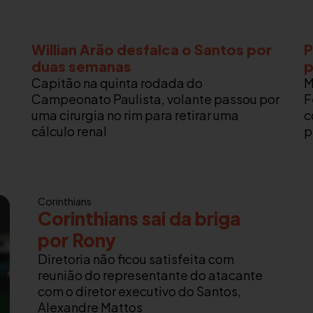
Willian Arão desfalca o Santos por
P
duas semanas
p
Capitão na quinta rodada do
M
Campeonato Paulista, volante passou por
F
uma cirurgia no rim para retirar uma
c
cálculo renal
p
Corinthians
Corinthians sai da briga
por Rony
Diretoria não ficou satisfeita com
reunião do representante do atacante
com o diretor executivo do Santos,
Alexandre Mattos