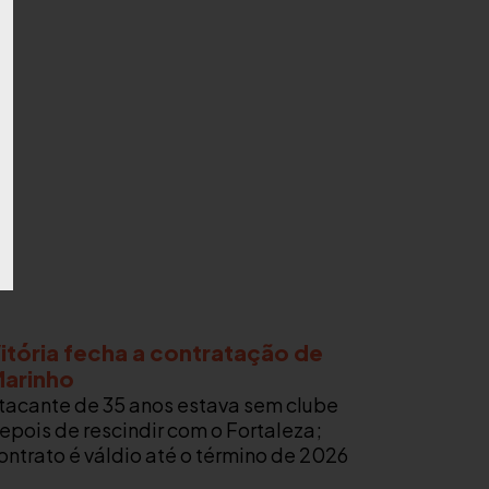
itória fecha a contratação de
arinho
tacante de 35 anos estava sem clube
epois de rescindir com o Fortaleza;
ontrato é váldio até o término de 2026