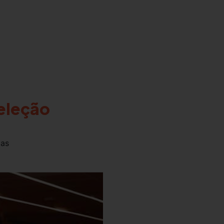
Seleção
ças