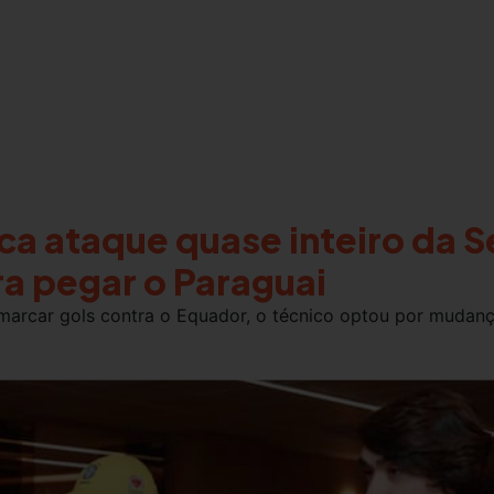
oca ataque quase inteiro da 
ra pegar o Paraguai
marcar gols contra o Equador, o técnico optou por mudan