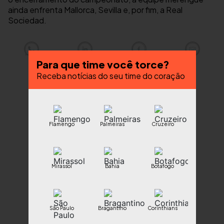
ainda enfrenta Mallorca, Sevilla e, por fim, a Real
Sociedad.
Para que time você torce?
Receba notícias do seu time do coração
Flamengo
Palmeiras
Cruzeiro
Mirassol
Bahia
Botafogo
São Paulo
Bragantino
Corinthians