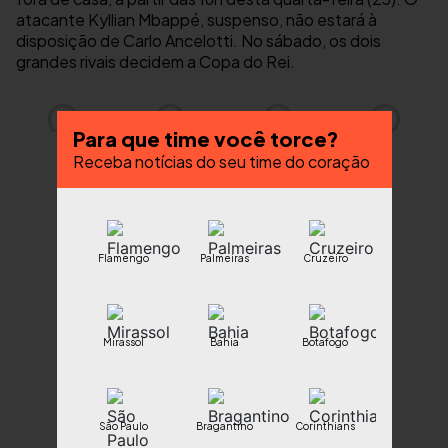
atacante Kyllian Mbappé, suspenso, não estará à
disposição de Carlo Ancelotti. No sábado, os dois
grandes rivais decidem a Copa do Rei.
Para que time você torce?
Receba notícias do seu time do coração
Flamengo
Palmeiras
Cruzeiro
Mirassol
Bahia
Botafogo
São Paulo
Bragantino
Corinthians