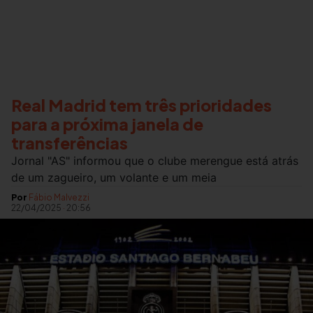
Real Madrid tem três prioridades
para a próxima janela de
transferências
Jornal "AS" informou que o clube merengue está atrás
de um zagueiro, um volante e um meia
Por
Fábio Malvezzi
22/04/2025
·
20:56