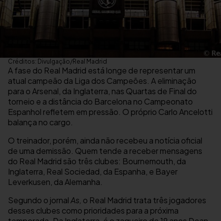
Créditos: Divulgação/Real Madrid
A fase do Real Madrid está longe de representar um
atual campeão da Liga dos Campeões. A eliminação
para o Arsenal, da Inglaterra, nas Quartas de Final do
torneio e a distância do Barcelona no Campeonato
Espanhol refletem em pressão. O próprio Carlo Ancelotti
balança no cargo.
O treinador, porém, ainda não recebeu a notícia oficial
de uma demissão. Quem tende a receber mensagens
do Real Madrid são três clubes: Bournemouth, da
Inglaterra, Real Sociedad, da Espanha, e Bayer
Leverkusen, da Alemanha.
Segundo o jornal
As,
o Real Madrid trata três jogadores
desses clubes como prioridades para a próxima
temporada. Da Inglaterra, é o zagueiro de 19 anos Dean