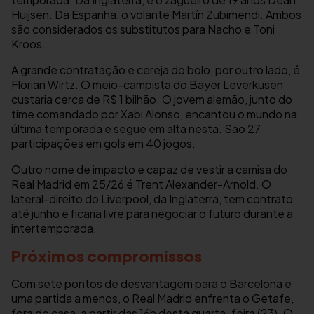
Huijsen. Da Espanha, o volante Martín Zubimendi. Ambos
são considerados os substitutos para Nacho e Toni
Kroos.
A grande contratação e cereja do bolo, por outro lado, é
Florian Wirtz. O meio-campista do Bayer Leverkusen
custaria cerca de R$ 1 bilhão. O jovem alemão, junto do
time comandado por Xabi Alonso, encantou o mundo na
última temporada e segue em alta nesta. São 27
participações em gols em 40 jogos.
Outro nome de impacto e capaz de vestir a camisa do
Real Madrid em 25/26 é Trent Alexander-Arnold. O
lateral-direito do Liverpool, da Inglaterra, tem contrato
até junho e ficaria livre para negociar o futuro durante a
intertemporada.
Próximos compromissos
Com sete pontos de desvantagem para o Barcelona e
uma partida a menos, o Real Madrid enfrenta o Getafe,
fora de casa, a partir das 16h desta quarta-feira (23). O