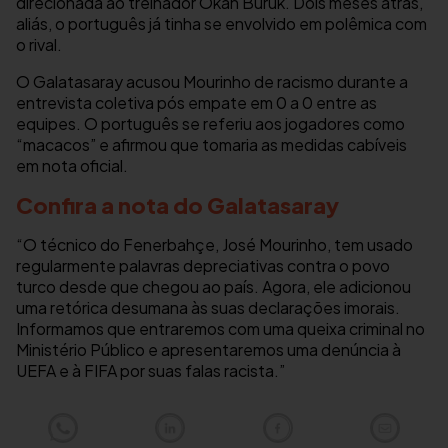
direcionada ao treinador Okan Buruk. Dois meses atrás,
aliás, o português já tinha se envolvido em polêmica com
o rival.
O Galatasaray acusou Mourinho de racismo durante a
entrevista coletiva pós empate em 0 a 0 entre as
equipes. O português se referiu aos jogadores como
“macacos” e afirmou que tomaria as medidas cabíveis
em nota oficial.
Confira a nota do Galatasaray
“O técnico do Fenerbahçe, José Mourinho, tem usado
regularmente palavras depreciativas contra o povo
turco desde que chegou ao país. Agora, ele adicionou
uma retórica desumana às suas declarações imorais.
Informamos que entraremos com uma queixa criminal no
Ministério Público e apresentaremos uma denúncia à
UEFA e à FIFA por suas falas racista.”