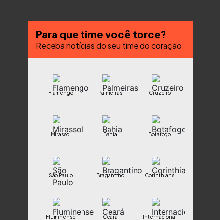
Para que time você torce?
Receba notícias do seu time do coração
Flamengo
Palmeiras
Cruzeiro
Mirassol
Bahia
Botafogo
São Paulo
Bragantino
Corinthians
Fluminense
Ceará
Internacional