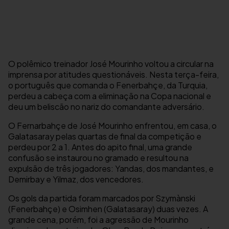
O polêmico treinador José Mourinho voltou a circular na
imprensa por atitudes questionáveis. Nesta terça-feira,
o português que comanda o Fenerbahçe, da Turquia,
perdeu a cabeça com a eliminação na Copa nacional e
deu um beliscão no nariz do comandante adversário.
O Fernarbahçe de José Mourinho enfrentou, em casa, o
Galatasaray pelas quartas de final da competição e
perdeu por 2 a 1. Antes do apito final, uma grande
confusão se instaurou no gramado e resultou na
expulsão de três jogadores: Yandas, dos mandantes, e
Demirbay e Yilmaz, dos vencedores.
Os gols da partida foram marcados por Szymànski
(Fenerbahçe) e Osimhen (Galatasaray) duas vezes. A
grande cena, porém, foi a agressão de Mourinho