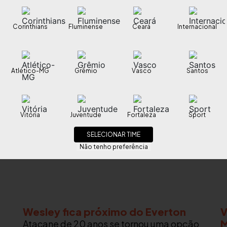
Corinthians
Fluminense
Ceará
Internacional
Atlético-MG
Grêmio
Vasco
Santos
Vitória
Juventude
Fortaleza
Sport
SELECIONAR TIME
Não tenho preferência
Wesley fica próximo do Everton
V
M
Atacane de 20 anos se tornou uma opção