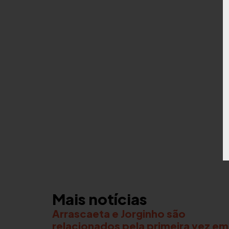
Mais notícias
Arrascaeta e Jorginho são
relacionados pela primeira vez em