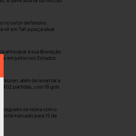
), e deve assinar um vínculo
s no setor defensivo
ia vê em Tah a peça ideal
a antecipar a sua liberação
orre em junho nos Estados
erkusen, além de levantar a
 402 partidas, com 18 gols
o zagueiro se reúna com o
go está marcado para 15 de