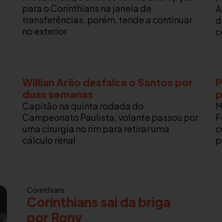
para o Corinthians na janela de
A
transferências, porém, tende a continuar
d
no exterior
c
Willian Arão desfalca o Santos por
P
duas semanas
p
Capitão na quinta rodada do
M
Campeonato Paulista, volante passou por
F
uma cirurgia no rim para retirar uma
c
cálculo renal
p
Corinthians
Corinthians sai da briga
por Rony