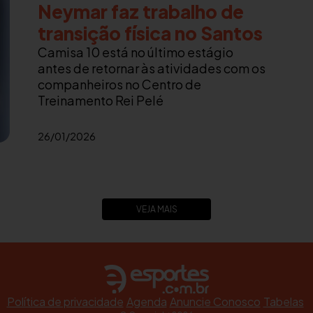
Neymar faz trabalho de
transição física no Santos
Camisa 10 está no último estágio
antes de retornar às atividades com os
companheiros no Centro de
Treinamento Rei Pelé
26/01/2026
VEJA MAIS
Política de privacidade
Agenda
Anuncie Conosco
Tabelas