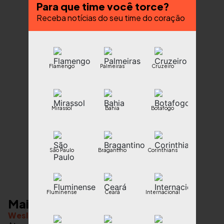
Para que time você torce?
Receba notícias do seu time do coração
Flamengo
Palmeiras
Cruzeiro
Mirassol
Bahia
Botafogo
São Paulo
Bragantino
Corinthians
Fluminense
Ceará
Internacional
Mais notícias
Wesley fica próximo do Everton