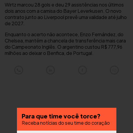
Wirtz marcou 28 gols e deu 29 assistências nos últimos
dois anos com a camisa do Bayer Leverkusen. O novo
contrato junto ao Liverpool prevê uma validade até julho
de 2027.
Enquanto o acerto não acontece, Enzo Fernández, do
Chelsea, mantém a chancela de transferência mais cara
do Campeonato Inglês. O argentino custou R$ 777,96
milhões ao deixar o Benfica, de Portugal.
Para que time você torce?
Receba notícias do seu time do coração