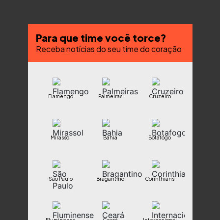
Para que time você torce?
Receba notícias do seu time do coração
Flamengo
Palmeiras
Cruzeiro
Mirassol
Bahia
Botafogo
São Paulo
Bragantino
Corinthians
Fluminense
Ceará
Internacional