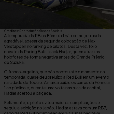
Créditos: Reprodução/Redes Sociais
A temporada da RB na Fórmula 1 não começou nada
agradável, apesar da segunda colocação de Max
Verstappen no ranking de pilotos. Desta vez, foi o
novato da Racing Bulls, Isack Hadjar, quem atraiu os
holofotes de forma negativa antes do Grande Prêmio
de Suzuka.
O franco-argelino, que não pontou até o momento na
temporada, quase deu prejuízo a Red Bull em um evento
na cidade de Tóquio. A marca exibiu os carros da Fórmula
1 ao público e, durante uma volta nas ruas da capital,
Hadjar acertou a calçada.
Felizmente, o piloto evitou maiores complicações e
seguiu a exibição no Japão. Hadjar estava com um RB7,
carro da Red Bull bicampeão em 2011, mas não teve