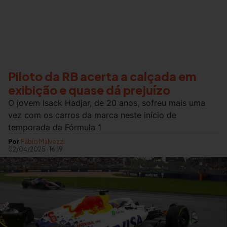
Piloto da RB acerta a calçada em
exibição e quase dá prejuízo
O jovem Isack Hadjar, de 20 anos, sofreu mais uma
vez com os carros da marca neste início de
temporada da Fórmula 1
Por
Fábio Malvezzi
02/04/2025
·
16:19