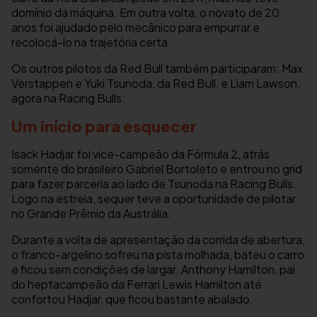
domínio da máquina. Em outra volta, o novato de 20
anos foi ajudado pelo mecânico para empurrar e
recolocá-lo na trajetória certa.
Os outros pilotos da Red Bull também participaram: Max
Verstappen e Yuki Tsunoda, da Red Bull, e Liam Lawson,
agora na Racing Bulls.
Um início para esquecer
Isack Hadjar foi vice-campeão da Fórmula 2, atrás
somente do brasileiro Gabriel Bortoleto e entrou no grid
para fazer parceria ao lado de Tsunoda na Racing Bulls.
Logo na estreia, sequer teve a oportunidade de pilotar
no Grande Prêmio da Austrália.
Durante a volta de apresentação da corrida de abertura,
o franco-argelino sofreu na pista molhada, bateu o carro
e ficou sem condições de largar. Anthony Hamilton, pai
do heptacampeão da Ferrari Lewis Hamilton até
confortou Hadjar, que ficou bastante abalado.