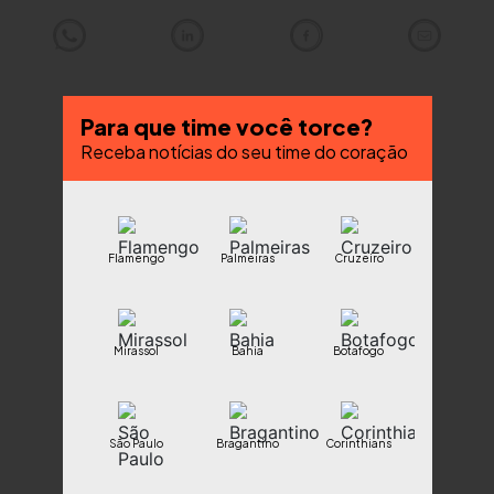
Para que time você torce?
Receba notícias do seu time do coração
Flamengo
Palmeiras
Cruzeiro
Mirassol
Bahia
Botafogo
São Paulo
Bragantino
Corinthians