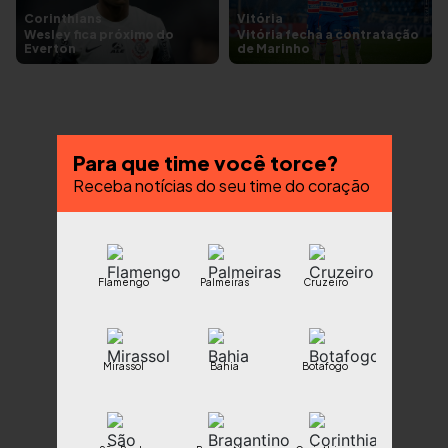
Corinthians
Vitória
Wesley fica próximo do
Vitória fecha a contratação
Everton
de Marinho
Para que time você torce?
Receba notícias do seu time do coração
Flamengo
Palmeiras
Cruzeiro
Mirassol
Bahia
Botafogo