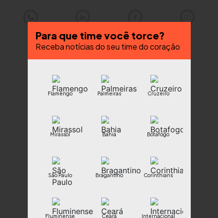
Para que time você torce?
Receba notícias do seu time do coração
Flamengo
Palmeiras
Cruzeiro
Mirassol
Bahia
Botafogo
São Paulo
Bragantino
Corinthians
Fluminense
Ceará
Internacional