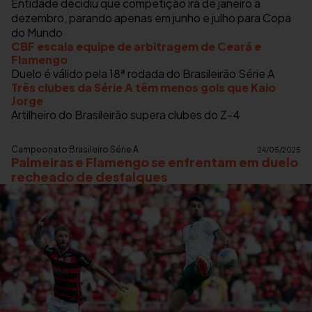
Entidade decidiu que competição irá de janeiro a
dezembro, parando apenas em junho e julho para Copa
do Mundo
CBF escala equipe de arbitragem de Ceará e
Flamengo
Duelo é válido pela 18ª rodada do Brasileirão Série A
Três clubes da Série A têm menos gols que Kaio
Jorge
Artilheiro do Brasileirão supera clubes do Z-4
Campeonato Brasileiro Série A
24/05/2025
Palmeiras e Flamengo se enfrentam em duelo
recheado de desfalques