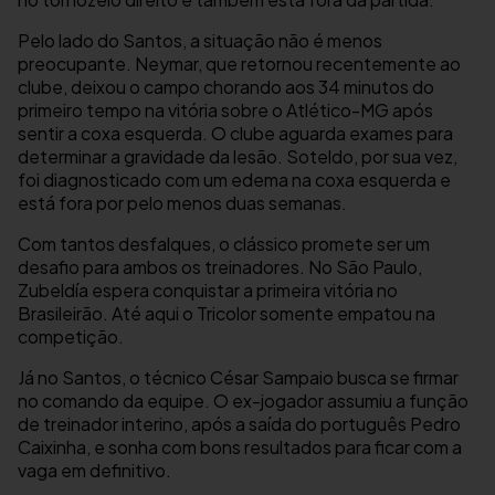
Pelo lado do Santos, a situação não é menos
preocupante. Neymar, que retornou recentemente ao
clube, deixou o campo chorando aos 34 minutos do
primeiro tempo na vitória sobre o Atlético-MG após
sentir a coxa esquerda. O clube aguarda exames para
determinar a gravidade da lesão. Soteldo, por sua vez,
foi diagnosticado com um edema na coxa esquerda e
está fora por pelo menos duas semanas.
Com tantos desfalques, o clássico promete ser um
desafio para ambos os treinadores. No São Paulo,
Zubeldía espera conquistar a primeira vitória no
Brasileirão. Até aqui o Tricolor somente empatou na
competição.
Já no Santos, o técnico César Sampaio busca se firmar
no comando da equipe. O ex-jogador assumiu a função
de treinador interino, após a saída do português Pedro
Caixinha, e sonha com bons resultados para ficar com a
vaga em definitivo.