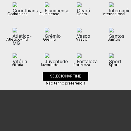
Corinthians
Fluminense
Ceará
Internacional
Atlético-MG
Grêmio
Vasco
Santos
Vitória
Juventude
Fortaleza
Sport
SELECIONAR TIME
Não tenho preferência