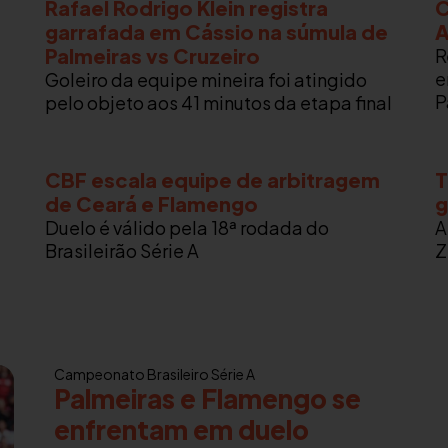
Rafael Rodrigo Klein registra
C
garrafada em Cássio na súmula de
A
Palmeiras vs Cruzeiro
R
e
Goleiro da equipe mineira foi atingido
P
pelo objeto aos 41 minutos da etapa final
CBF escala equipe de arbitragem
T
de Ceará e Flamengo
g
Duelo é válido pela 18ª rodada do
A
Brasileirão Série A
Z
Campeonato Brasileiro Série A
Palmeiras e Flamengo se
enfrentam em duelo