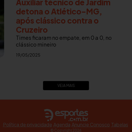
Auxiliar técnico de Jardim
detona o Atlético-MG,
após clássico contra o
Cruzeiro
Times ficaram no empate, em 0 a 0, no
clássico mineiro
19/05/2025
VEJA MAIS
Política de privacidade
Agenda
Anuncie Conosco
Tabelas
© Copyright 2026